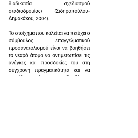
διαδικασία σχεδιασμού 
σταδιοδρομίας) (Σιδηροπούλου-
Δημακάκου, 2004).
Το στοίχημα που καλείται να πετύχει ο 
σύμβουλος επαγγελματικού 
προσανατολισμού είναι να βοηθήσει 
το νεαρό άτομο να αντιμετωπίσει τις 
ανάγκες και προσδοκίες του στη 
σύγχρονη πραγματικότητα και να 
στηρίξει το άτομο στη διεκδίκηση 
προοπτικών για το μέλλον, στη 
δημιουργία χαρακτήρα ενδυνάμωσης, 
εκπαίδευσης και πρόληψης.
Δέσπω Κυρμίτση (BSc, MA)
Σύμβουλος σταδιοδρομίας και 
επαγγελματικού Προσανατολισμού