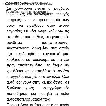
Έγινε ενημέρωση:
5 Φεβ 2023
Σπουδές στο Ηνωμένο Βασιλειο
Στη σύγχρονη εποχή οι ραγδαίες 
Γνωρίζοντας τα επαγγέλματα
κοινωνικές και οικονομικές αλλαγές 
επηρεάζουν την προετοιμασία των 
νέων να εισέλθουν στην αγορά 
εργασίας. Οι νέοι ανησυχούν για τις 
σπουδές τους καθώς οι εργασιακές 
συνθήκες τροποποιούνται. 
Ανατρέπονται δεδομένα στα οποία 
είχε οικοδομηθεί η εργασιακή μας 
κουλτούρα και οδεύουμε σε μια νέα 
πραγματικότητα όπου το άτομο θα 
χρειάζεται να μεταπηδά από τον ένα 
επαγγελματικό χώρο στον άλλο. Όλα 
αυτά οδηγούν στην αβεβαιότητα, σε 
δυσλειτουργικές επαγγελματικές 
πεποιθήσεις και χαμηλά επίπεδα 
αυτοαποτελεσματικότητας. 
Προκειμένου τα άτομα να είναι ικανά 