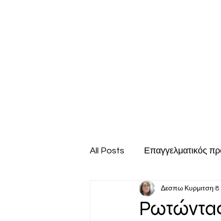
ΜΕΤΑΒ
Αρχική
Εταιρεία
Συμβουλευτική μαθητ
All Posts
Επαγγελματικός πρ
Δεσπω Κυρμιτση
8
Μαθητές λυκείου
Σπουδ
Ρωτώντας