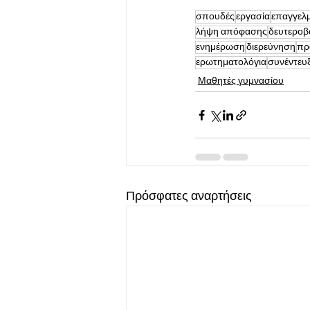
σπουδές
εργασία
επαγγελ
λήψη απόφασης
δευτεροβ
ενημέρωση
διερεύνηση
πρ
ερωτηματολόγια
συνέντευ
Μαθητές γυμνασίου
Πρόσφατες αναρτήσεις