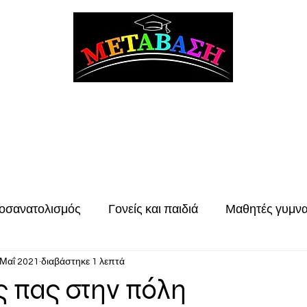
ΑΣΗ Συμβουλευτική Σταδιοδρομίας & Επαγγελματικού Προσανατ
ών
Συμβουλευτική φοιτητών
Συμβουλευτική ενηλίκων
Σπουδές στην Κ
οσανατολισμός
Γονείς και παιδιά
Μαθητές γυμν
 Μαΐ 2021
διαβάστηκε 1 λεπτά
ές στην Ευρώπη
Σπουδές στο Ηνωμένο Βασιλειο
 πας στην πόλη