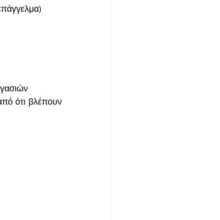
επάγγελμα)
ργασιών
πό ότι βλέπουν 