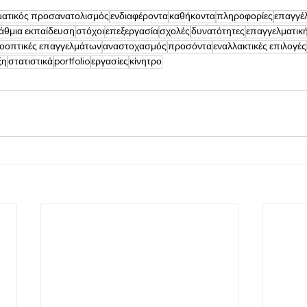
ματικός προσανατολισμός
ενδιαφέροντα
καθήκοντα
πληροφορίες
επαγγέ
άθμια εκπαίδευση
στόχοι
επεξεργασία
σχολές
δυνατότητες
επαγγελματικ
οοπτικές επαγγελμάτων
αναστοχασμός
προσόντα
εναλλακτικές επιλογές
ξη
στατιστικά
portfolio
εργασίες
κίνητρο