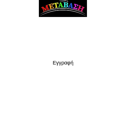
Μετάβαση Συμβουλευτική Σταδιοδρομίας & Επαγγελματικού Προσανατολισμού
Εγγραφή στο Newsletter
Εγγραφή
Email:
metavasi.sep@gmail.com
Tηλ.:
357.95144010
Ελευθέριου Βενιζέλου 39, 5390 Σωτήρα Αμμοχώστου, Κύπρος