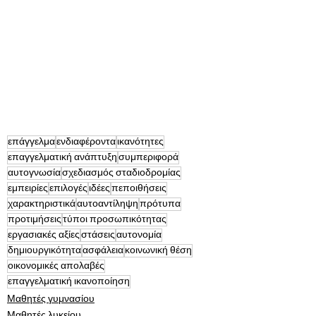
επάγγελμα
ενδιαφέροντα
ικανότητες
επαγγελματική ανάπτυξη
συμπεριφορά
αυτογνωσία
σχεδιασμός σταδιοδρομίας
εμπειρίες
επιλογές
ιδέες
πεποιθήσεις
χαρακτηριστικά
αυτοαντίληψη
πρότυπα
προτιμήσεις
τύποι προσωπικότητας
εργασιακές αξίες
στάσεις
αυτονομία
δημιουργικότητα
ασφάλεια
κοινωνική θέση
οικονομικές απολαβές
επαγγελματική ικανοποίηση
Μαθητές γυμνασίου
Μαθητές λυκείου