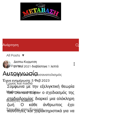
ΜΕΤΑΒΑΣΗ Συμβουλευτική Σταδιοδρομίας &
Επαγγελματικού Προσανατολισμού
Ανάρτηση
All Posts
Δεσπω Κυρμιτση
All Posts
21 Μαΐ 2021
διαβάστηκε 1 λεπτά
Αυτογνωσία
Επαγγελματικός προσανατολισμός
Έγινε ενημέρωση:
5 Φεβ 2023
Γονείς και παιδιά
Σύμφωνα με την εξελιγκτική θεωρία 
Μαθητές γυμνασίου
του Donald Super ο σχεδιασμός της 
σταδιοδρομίας διαρκεί μια ολόκληρη 
Μαθητές λυκείου
ζωή. Ο κάθε άνθρωπος έχ
ει 
Σπουδές στην Ευρώπη
ικανότητες και χαρακτηριστικά 
για να 