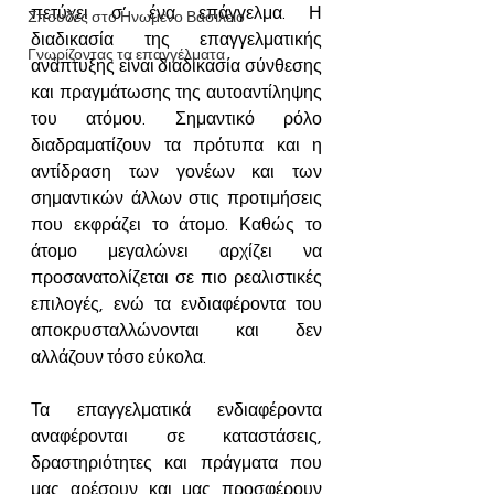
πετύχει σ’ ένα επάγγελμα. Η 
Σπουδές στο Ηνωμένο Βασιλειο
διαδικασία της επαγγελματικής 
Γνωρίζοντας τα επαγγέλματα
ανάπτυξης είναι διαδικασία σύνθεσης 
και πραγμάτωσης της αυτοαντίληψης 
του ατόμου. Σημαντικό ρόλο 
διαδραματίζουν τα πρότυπα και η 
αντίδραση των γονέων και των 
σημαντικών άλλων στις προτιμήσεις 
που εκφράζει το άτομο. Καθώς το 
άτομο μεγαλώνει αρχίζει να 
προσανατολίζεται σε πιο ρεαλιστικές 
επιλογές, ενώ τα ενδιαφέροντα του 
αποκρυσταλλώνονται και δεν 
αλλάζουν τόσο εύκολα.
Τ
α επαγγελματικά ενδιαφέροντα 
αν
αφέρονται σε καταστάσεις, 
δραστηριότητες και πράγματα που 
μας αρέσουν και μας προσφέρουν 